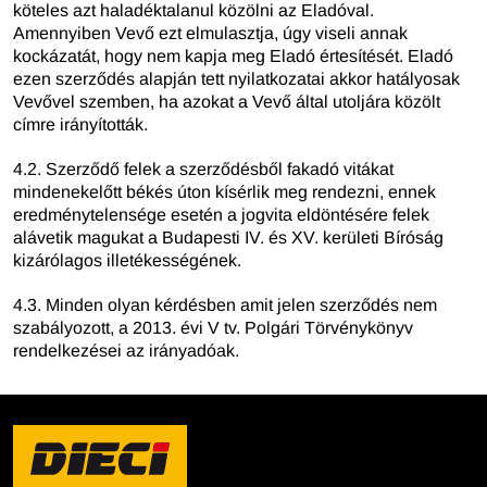
köteles azt haladéktalanul közölni az Eladóval.
Amennyiben Vevő ezt elmulasztja, úgy viseli annak
kockázatát, hogy nem kapja meg Eladó értesítését. Eladó
ezen szerződés alapján tett nyilatkozatai akkor hatályosak
Vevővel szemben, ha azokat a Vevő által utoljára közölt
címre irányították.
4.2. Szerződő felek a szerződésből fakadó vitákat
mindenekelőtt békés úton kísérlik meg rendezni, ennek
eredménytelensége esetén a jogvita eldöntésére felek
alávetik magukat a Budapesti IV. és XV. kerületi Bíróság
kizárólagos illetékességének.
4.3. Minden olyan kérdésben amit jelen szerződés nem
szabályozott, a 2013. évi V tv. Polgári Törvénykönyv
rendelkezései az irányadóak.