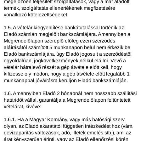
megelőzően teljesített szolgáltatások, vagy a már átadott
termék, szolgáltatás ellenértékének megfizetésére
vonatkozó kötelezettségeket.
1.5. A vételár kiegyenlítése bankátutalással történik az
Eladó számlán megjelölt bankszámlájára. Amennyiben a
Megrendelőlapon szereplő előleg ezen szerződés
aláírásától számított 5 munkanapon belül nem érkezik be
Eladó bankszámlájára, úgy Eladó jogosult a szerződéstől
egyoldalúan, jogkövetkezmények nélkül elállni. Vevő a
vételár hátralevő részét a gép átvétele előtt kell, hogy
kifizesse oly módon, hogy a gép átvétele előtt legalább 1
munkanappal jóváírásra kerüljön Eladó bankszámláján.
1.6. Amennyiben Eladó 2 hónapnál nem hosszabb szállítási
határidőt vállal, garantálja a Megrendelőlapon feltüntetett
vételárat, kivéve:
1.6.1. Ha a Magyar Kormány, vagy más hatósági szerv
olyan, az Eladó akaratától független intézkedést hoz (vám,
devizaparitás változások, adó, illeték emelés stb.), ami az
árat kényszerűen érinti, vagy az Eladó ellenőrzési körén