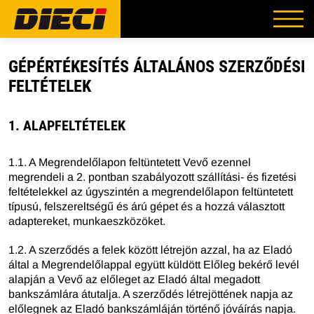
GÉPÉRTÉKESÍTÉS ÁLTALÁNOS SZERZŐDÉSI
FELTÉTELEK
1. ALAPFELTÉTELEK
1.1. A Megrendelőlapon feltüntetett Vevő ezennel
megrendeli a 2. pontban szabályozott szállítási- és fizetési
feltételekkel az úgyszintén a megrendelőlapon feltüntetett
típusú, felszereltségű és árú gépet és a hozzá választott
adaptereket, munkaeszközöket.
1.2. A szerződés a felek között létrejön azzal, ha az Eladó
által a Megrendelőlappal együtt küldött Előleg bekérő levél
alapján a Vevő az előleget az Eladó által megadott
bankszámlára átutalja. A szerződés létrejöttének napja az
előlegnek az Eladó bankszámláján történő jóváírás napja.