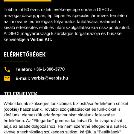
Több mint 50 éves üzleti tevékenysége során a DIECI a
mezőgazdasági, ipari, építőipari és speciális járművek területén
az innovatív technológiák folyamatos kutatására, valamint a
kiváló értékesítés előtti és utáni szolgáltatásokra összpontosított.
A DIECI magyarországi kizárólagos forgalmazója és büszke
képviselője a
Verbis Kft.
ELÉRHETŐSÉGEK
+36-1-306-3770
Telefon:
verbis@verbis.hu
E-mail:
TELEPHELYEK
Weboldalunk szükséges funkcióinak biztosítása érdekében sütiket
Központi Telephely - 1151 Budapest, Mélyfúró u. 2/E.
(cookie) használunk. További szolgáltatásokat és funkciókat is
kínálunk, elemezzük adatforgalmunkat oldalunk fejlesztése
Lengyeltóti Telephely - 8693 Lengyeltóti, Külső Fonyódi út
érdekében. Az "Elfogadás" gombra kattintva Ön hozzájárulását
10.
adja az adatfeldolgozáshoz. Ha nem szeretné elfogadni a sütiket,
Hajdúböszörményi Telephely - 4220 Hajdúböszörmény,
kivéve a technikailag szükséges sütiket, kérjük, a "Beállítások"