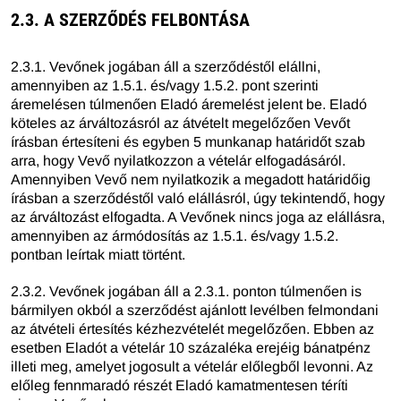
2.3. A SZERZŐDÉS FELBONTÁSA
2.3.1. Vevőnek jogában áll a szerződéstől elállni,
amennyiben az 1.5.1. és/vagy 1.5.2. pont szerinti
áremelésen túlmenően Eladó áremelést jelent be. Eladó
köteles az árváltozásról az átvételt megelőzően Vevőt
írásban értesíteni és egyben 5 munkanap határidőt szab
arra, hogy Vevő nyilatkozzon a vételár elfogadásáról.
Amennyiben Vevő nem nyilatkozik a megadott határidőig
írásban a szerződéstől való elállásról, úgy tekintendő, hogy
az árváltozást elfogadta. A Vevőnek nincs joga az elállásra,
amennyiben az ármódosítás az 1.5.1. és/vagy 1.5.2.
pontban leírtak miatt történt.
2.3.2. Vevőnek jogában áll a 2.3.1. ponton túlmenően is
bármilyen okból a szerződést ajánlott levélben felmondani
az átvételi értesítés kézhezvételét megelőzően. Ebben az
esetben Eladót a vételár 10 százaléka erejéig bánatpénz
illeti meg, amelyet jogosult a vételár előlegből levonni. Az
előleg fennmaradó részét Eladó kamatmentesen téríti