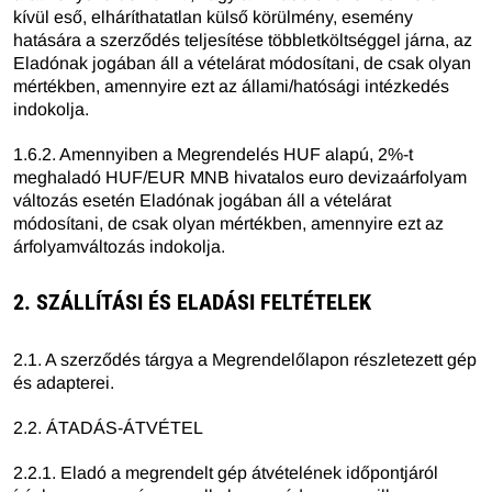
kívül eső, elháríthatatlan külső körülmény, esemény
hatására a szerződés teljesítése többletköltséggel járna, az
Eladónak jogában áll a vételárat módosítani, de csak olyan
mértékben, amennyire ezt az állami/hatósági intézkedés
indokolja.
1.6.2. Amennyiben a Megrendelés HUF alapú, 2%-t
meghaladó HUF/EUR MNB hivatalos euro devizaárfolyam
változás esetén Eladónak jogában áll a vételárat
módosítani, de csak olyan mértékben, amennyire ezt az
árfolyamváltozás indokolja.
2. SZÁLLÍTÁSI ÉS ELADÁSI FELTÉTELEK
2.1. A szerződés tárgya a Megrendelőlapon részletezett gép
és adapterei.
2.2. ÁTADÁS-ÁTVÉTEL
2.2.1. Eladó a megrendelt gép átvételének időpontjáról