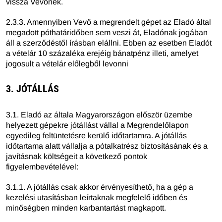
vissza Vevőnek.
2.3.3. Amennyiben Vevő a megrendelt gépet az Eladó által
megadott póthatáridőben sem veszi át, Eladónak jogában
áll a szerződéstől írásban elállni. Ebben az esetben Eladót
a vételár 10 százaléka erejéig bánatpénz illeti, amelyet
jogosult a vételár előlegből levonni
3. JÓTÁLLÁS
3.1. Eladó az általa Magyarországon először üzembe
helyezett gépekre jótállást vállal a Megrendelőlapon
egyedileg feltüntetésre kerülő időtartamra. A jótállás
időtartama alatt vállalja a pótalkatrész biztosításának és a
javításnak költségeit a következő pontok
figyelembevételével:
3.1.1. A jótállás csak akkor érvényesíthető, ha a gép a
kezelési utasításban leírtaknak megfelelő időben és
minőségben minden karbantartást magkapott.