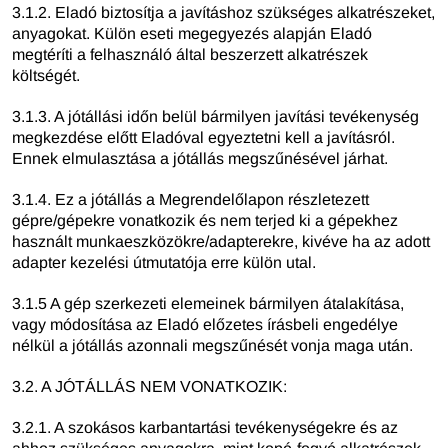
3.1.2. Eladó biztosítja a javításhoz szükséges alkatrészeket,
anyagokat. Külön eseti megegyezés alapján Eladó
megtéríti a felhasználó által beszerzett alkatrészek
költségét.
3.1.3. A jótállási időn belül bármilyen javítási tevékenység
megkezdése előtt Eladóval egyeztetni kell a javításról.
Ennek elmulasztása a jótállás megszűnésével járhat.
3.1.4. Ez a jótállás a Megrendelőlapon részletezett
gépre/gépekre vonatkozik és nem terjed ki a gépekhez
használt munkaeszközökre/adapterekre, kivéve ha az adott
adapter kezelési útmutatója erre külön utal.
3.1.5 A gép szerkezeti elemeinek bármilyen átalakítása,
vagy módosítása az Eladó előzetes írásbeli engedélye
nélkül a jótállás azonnali megszűnését vonja maga után.
3.2. A JÓTÁLLÁS NEM VONATKOZIK:
3.2.1. A szokásos karbantartási tevékenységekre és az