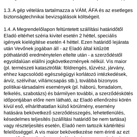
1.3. A gép vételára tartalmazza a VÁM, ÁFA és az esetleges
biztonságtechnikai bevizsgálások költségeit.
1.4. A Megrendelőlapon feltüntetett szállítási határidőtől
Eladó eltérhet széria kivitel esetén 2 héttel, speciális
igények kielégítése esetén 4 héttel. Ezen határidő lejárata
után Vevőnek jogában áll - az Eladó által kitűzött
póthatáridő eredménytelen eltelte után - a szerződéstől
egyoldalúan elállni jogkövetkezmények nélkül. Vis maior
(pl. természeti katasztrófák: földrengés, tűzvész, járvány,
ehhez kapcsolódó egészségügyi korlátozó intézkedések,
árvíz, szélvihar, villámcsapás stb.), továbbá bizonyos
politikai-társadalmi események (pl. háború, forradalom,
felkelés, szabotázs) és bármilyen további, a szerződéskötés
időpontjában előre nem látható, az Eladó ellenőrzési körén
kívül eső, elháríthatatlan külső körülmény, esemény
hatására bekövetkező szerződésszegés, lehetetlenülés,
késedelmes teljesítés (szállítási határidő be nem tartása)
vagy részteljesítés esetén, Eladó nem tartozik kártérítési
felelősséggel. A vis maior bekövetkezése nem érinti az ezt