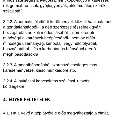
ahhoz szükséges anyagokra, mint kopó-fogyó alkatrészek
(pl. gumiabroncsok, gyújtógyertyák, akkumulátor, szűrők,
szíjak stb.)
3.2.2. A normálistól eltérő körülmények közötti használatból,
a gondatlanságból- , a gép szerkezeti részeinek gyári
hozzájárulás nélküli módosításából- , nem eredeti
minőségű alkatrészek beépítéséből-, nem az előírt
minőségű üzemanyag, kenőolaj, vagy hűtőfolyadék
használatából- , és a karbantartás hiányából eredő
meghibásodásokra.
3.2.3. A meghibásodásból származó esetleges más
káreseményekre, kieső munkaidőre stb.
3.2.4. A javítással kapcsolatos szállítási, utazási
költségekre.
4. EGYÉB FELTÉTELEK
4.1. Ha a Vevő a gép átvétele előtt megváltoztatja a címét,