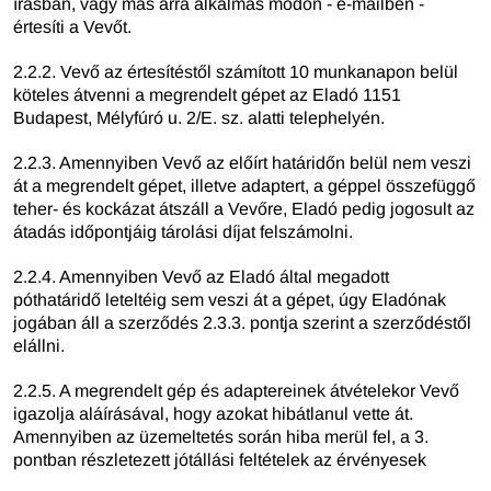
írásban, vagy más arra alkalmas módon - e-mailben -
értesíti a Vevőt.
2.2.2. Vevő az értesítéstől számított 10 munkanapon belül
köteles átvenni a megrendelt gépet az Eladó 1151
Budapest, Mélyfúró u. 2/E. sz. alatti telephelyén.
2.2.3. Amennyiben Vevő az előírt határidőn belül nem veszi
át a megrendelt gépet, illetve adaptert, a géppel összefüggő
teher- és kockázat átszáll a Vevőre, Eladó pedig jogosult az
átadás időpontjáig tárolási díjat felszámolni.
2.2.4. Amennyiben Vevő az Eladó által megadott
póthatáridő leteltéig sem veszi át a gépet, úgy Eladónak
jogában áll a szerződés 2.3.3. pontja szerint a szerződéstől
elállni.
2.2.5. A megrendelt gép és adaptereinek átvételekor Vevő
igazolja aláírásával, hogy azokat hibátlanul vette át.
Amennyiben az üzemeltetés során hiba merül fel, a 3.
pontban részletezett jótállási feltételek az érvényesek