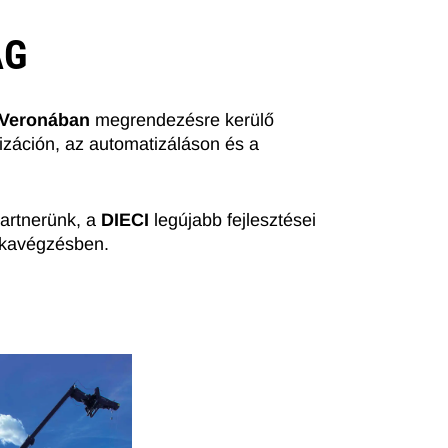
ÁG
t Veronában
megrendezésre kerülő
lizáción, az automatizáláson és a
Partnerünk, a
DIECI
legújabb fejlesztései
nkavégzésben.