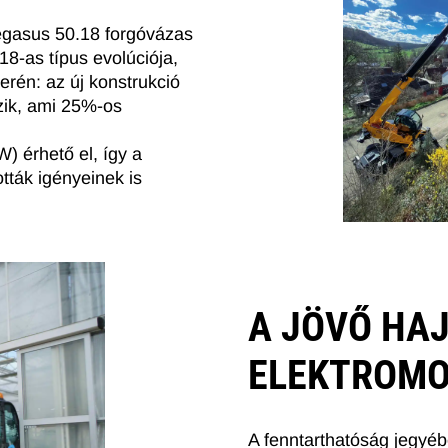
Pegasus 50.18 forgóvázas
18-as típus evolúciója,
erén: az új konstrukció
zik, ami 25%-os
) érhető el, így a
ották igényeinek is
A JÖVŐ HA
ELEKTROMO
A fenntarthatóság jegyé