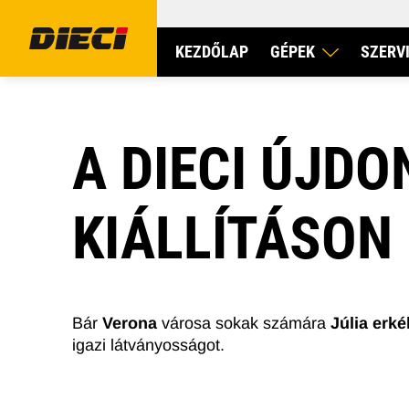
KEZDŐLAP
GÉPEK
SZERV
A DIECI ÚJD
KIÁLLÍTÁSON
MEZŐGAZDASÁGI TELESZKÓPOS RAKODÓ
ÉPÍTŐIPA
Bár
Verona
városa sokak számára
Júlia erké
igazi látványosságot.