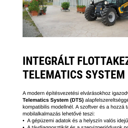
INTEGRÁLT FLOTTAKEZ
TELEMATICS SYSTEM 
A modern építésvezetési elvárásokhoz igazod
Telematics System (DTS)
alapfelszereltségg
kompatibilis modellnél. A szoftver és a hozzá t
mobilalkalmazás lehetővé teszi:
• A gépüzemi adatok és a helyszín valós idej
• A távdiagnosztikát és a szervizperiódusok p