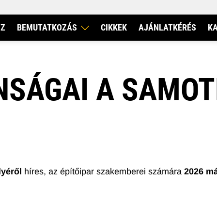
IZ
BEMUTATKOZÁS
CIKKEK
AJÁNLATKÉRÉS
K
VERBIS KFT.
ONSÁGAI A SAMOT
DIECI
RI TELESZKÓPOS RAKODÓ
FORGÓVÁZAS TELESZKÓP
lyéről
híres, az építőipar szakemberei számára
2026 m