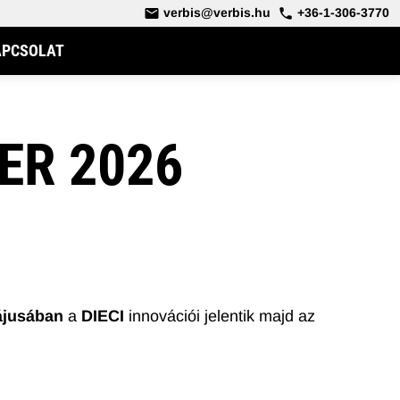
verbis@verbis.hu
+36-1-306-3770
APCSOLAT
ER 2026
OS RAKODÓ
DERÉKCSUKLÓS TELESZKÓPOS RAKODÓ
ájusában
a
DIECI
innovációi jelentik majd az