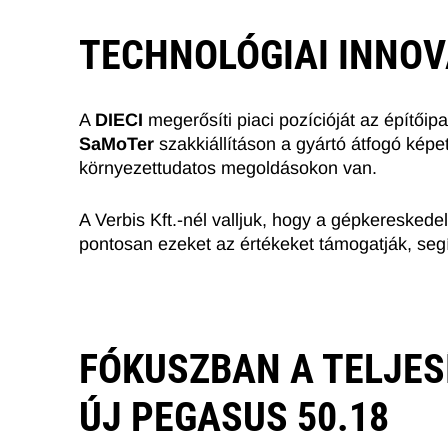
TECHNOLÓGIAI INNO
A
DIECI
megerősíti piaci pozícióját az építő
SaMoTer
szakkiállításon a gyártó átfogó képe
környezettudatos megoldásokon van.
A Verbis Kft.-nél valljuk, hogy a gépkeresked
pontosan ezeket az értékeket támogatják, se
FÓKUSZBAN A TELJES
ÚJ PEGASUS 50.18