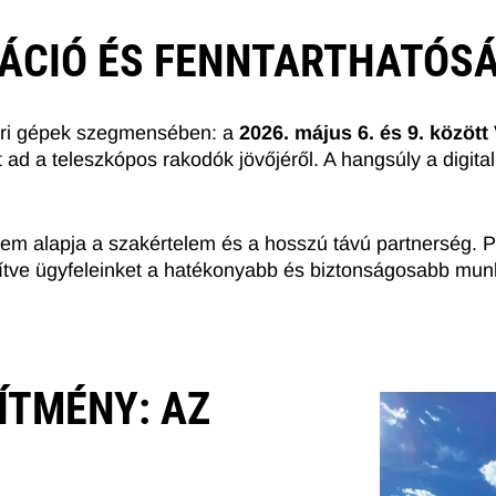
VÁCIÓ ÉS FENNTARTHATÓS
ipari gépek szegmensében: a
2026. május 6. és 9. közöt
t ad a teleszkópos rakodók jövőjéről. A hangsúly a digita
elem alapja a szakértelem és a hosszú távú partnerség. 
gítve ügyfeleinket a hatékonyabb és biztonságosabb mu
ÍTMÉNY: AZ