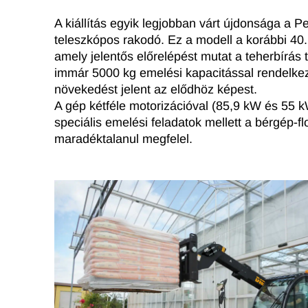
A kiállítás egyik legjobban várt újdonsága a 
teleszkópos rakodó. Ez a modell a korábbi 40.
amely jelentős előrelépést mutat a teherbírás t
immár 5000 kg emelési kapacitással rendelke
növekedést jelent az elődhöz képest.
A gép kétféle motorizációval (85,9 kW és 55 kW
speciális emelési feladatok mellett a bérgép-fl
maradéktalanul megfelel.