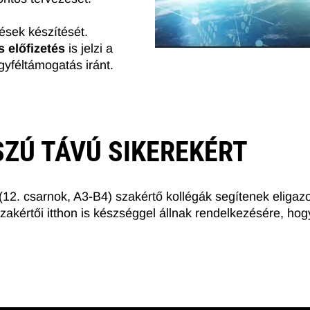
tések készítését.
 előfizetés
is jelzi a
ügyféltámogatás iránt.
ZÚ TÁVÚ SIKEREKÉRT
(12. csarnok, A3-B4) szakértő kollégák segítenek eliga
zakértői itthon is készséggel állnak rendelkezésére, ho