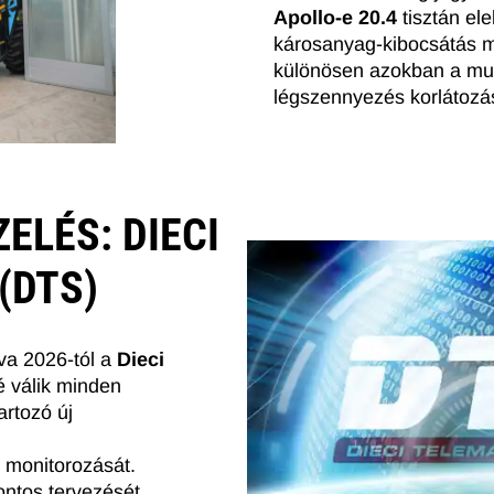
Apollo-e 20.4
tisztán el
károsanyag-kibocsátás mel
különösen azokban a mun
légszennyezés korlátozá
ELÉS: DIECI
(DTS)
va 2026-tól a
Dieci
é válik minden
artozó új
ű monitorozását.
ontos tervezését.