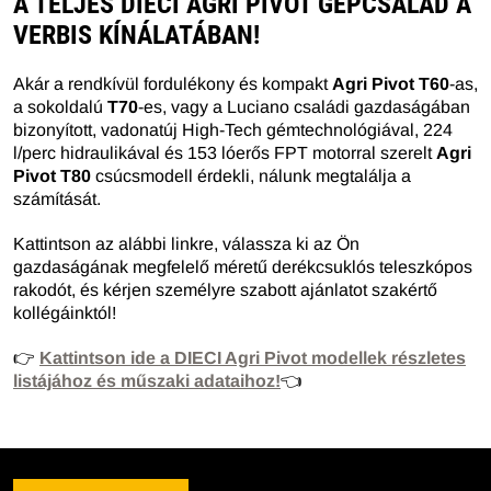
A TELJES DIECI AGRI PIVOT GÉPCSALÁD A
VERBIS KÍNÁLATÁBAN!
Akár a rendkívül fordulékony és kompakt
Agri Pivot T60
-as,
a sokoldalú
T70
-es, vagy a Luciano családi gazdaságában
bizonyított, vadonatúj High-Tech gémtechnológiával, 224
l/perc hidraulikával és 153 lóerős FPT motorral szerelt
Agri
Pivot T80
csúcsmodell érdekli, nálunk megtalálja a
számítását.
Kattintson az alábbi linkre, válassza ki az Ön
gazdaságának megfelelő méretű derékcsuklós teleszkópos
rakodót, és kérjen személyre szabott ajánlatot szakértő
kollégáinktól!
👉
Kattintson ide a DIECI Agri Pivot modellek részletes
listájához és műszaki adataihoz!
👈