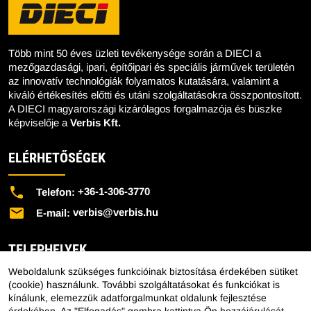
Több mint 50 éves üzleti tevékenysége során a DIECI a
mezőgazdasági, ipari, építőipari és speciális járművek területén
az innovatív technológiák folyamatos kutatására, valamint a
kiváló értékesítés előtti és utáni szolgáltatásokra összpontosított.
A DIECI magyarországi kizárólagos forgalmazója és büszke
képviselője a
Verbis Kft.
ELÉRHETŐSÉGEK
+36-1-306-3770
Telefon:
verbis@verbis.hu
E-mail:
TELEPHELYEK
Weboldalunk szükséges funkcióinak biztosítása érdekében sütiket
Központi Telephely - 1151 Budapest, Mélyfúró u. 2/E.
(cookie) használunk. További szolgáltatásokat és funkciókat is
kínálunk, elemezzük adatforgalmunkat oldalunk fejlesztése
Lengyeltóti Telephely - 8693 Lengyeltóti, Külső Fonyódi út