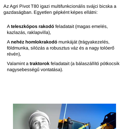
Az Agri Pivot T80 igazi multifunkcionális svájci bicska a
gazdaságban. Egyetlen gépként képes ellátni:
A
teleszkópos rakodó
feladatait (magas emelés,
kazlazás, raklapvilla),
A
nehéz homlokrakodó
munkáját (trágyakezelés,
földmunka, silózás a robusztus váz és a nagy tolóerő
révén),
Valamint a
traktorok
feladatait (a bálaszállító pótkocsik
nagysebességű vontatása).