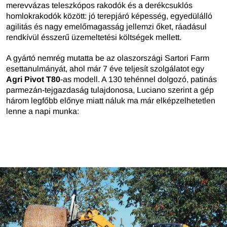
merevvázas teleszkópos rakodók és a derékcsuklós
homlokrakodók között: jó terepjáró képesség, egyedülálló
agilitás és nagy emelőmagasság jellemzi őket, ráadásul
rendkívül ésszerű üzemeltetési költségek mellett.
A gyártó nemrég mutatta be az olaszországi Sartori Farm
esettanulmányát, ahol már 7 éve teljesít szolgálatot egy
Agri Pivot T80
-as modell. A 130 tehénnel dolgozó, patinás
parmezán-tejgazdaság tulajdonosa, Luciano szerint a gép
három legfőbb előnye miatt náluk ma már elképzelhetetlen
lenne a napi munka: