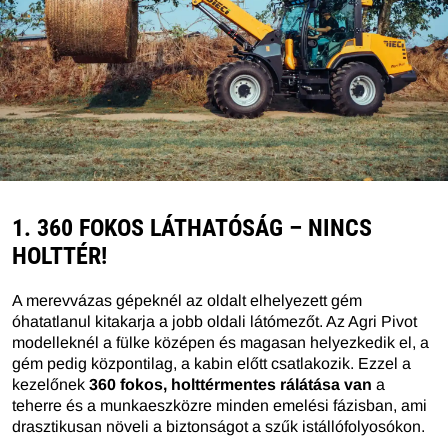
1. 360 FOKOS LÁTHATÓSÁG – NINCS
HOLTTÉR!
A merevvázas gépeknél az oldalt elhelyezett gém
óhatatlanul kitakarja a jobb oldali látómezőt. Az Agri Pivot
modelleknél a fülke középen és magasan helyezkedik el, a
gém pedig központilag, a kabin előtt csatlakozik. Ezzel a
kezelőnek
360 fokos, holttérmentes rálátása van
a
teherre és a munkaeszközre minden emelési fázisban, ami
drasztikusan növeli a biztonságot a szűk istállófolyosókon.