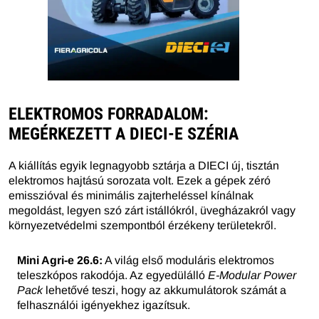
ELEKTROMOS FORRADALOM:
MEGÉRKEZETT A DIECI-E SZÉRIA
A kiállítás egyik legnagyobb sztárja a DIECI új, tisztán
elektromos hajtású sorozata volt. Ezek a gépek zéró
emisszióval és minimális zajterheléssel kínálnak
megoldást, legyen szó zárt istállókról, üvegházakról vagy
környezetvédelmi szempontból érzékeny területekről.
Mini Agri-e 26.6:
A világ első moduláris elektromos
teleszkópos rakodója. Az egyedülálló
E-Modular Power
Pack
lehetővé teszi, hogy az akkumulátorok számát a
felhasználói igényekhez igazítsuk.