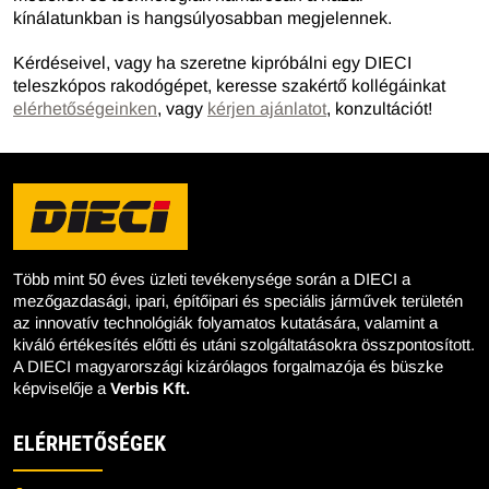
kínálatunkban is hangsúlyosabban megjelennek.
Kérdéseivel, vagy ha szeretne kipróbálni egy DIECI
teleszkópos rakodógépet, keresse szakértő kollégáinkat
elérhetőségeinken
, vagy
kérjen ajánlatot
, konzultációt!
Több mint 50 éves üzleti tevékenysége során a DIECI a
mezőgazdasági, ipari, építőipari és speciális járművek területén
az innovatív technológiák folyamatos kutatására, valamint a
kiváló értékesítés előtti és utáni szolgáltatásokra összpontosított.
A DIECI magyarországi kizárólagos forgalmazója és büszke
képviselője a
Verbis Kft.
ELÉRHETŐSÉGEK