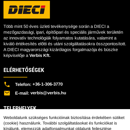
Több mint 50 éves üzleti tevékenysége során a DIECI a
mezőgazdasági, ipari, építőipari és speciális járművek területén
az innovatív technológiák folyamatos kutatására, valamint a
kiváló értékesítés előtti és utáni szolgáltatásokra összpontosított.
A DIECI magyarországi kizárólagos forgalmazója és büszke
képviselője a
Verbis Kft.
ELÉRHETŐSÉGEK
+36-1-306-3770
Telefon:
verbis@verbis.hu
E-mail:
TELEPHELYEK
Weboldalunk szükséges funkcióinak biztosítása érdekében sütiket
Központi Telephely - 1151 Budapest, Mélyfúró u. 2/E.
(cookie) használunk. További szolgáltatásokat és funkciókat is
kínálunk, elemezzük adatforgalmunkat oldalunk fejlesztése
Lengyeltóti Telephely - 8693 Lengyeltóti, Külső Fonyódi út