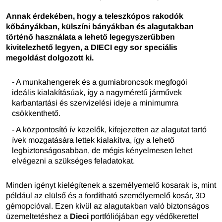
Annak érdekében, hogy a teleszkópos rakodók
kőbányákban, külszíni bányákban és alagutakban
történő használata a lehető legegyszerűbben
kivitelezhető legyen, a DIECI egy sor speciális
megoldást dolgozott ki.
- A munkahengerek és a gumiabroncsok megfogói
ideális kialakításúak, így a nagyméretű járművek
karbantartási és szervizelési ideje a minimumra
csökkenthető.
- A központosító ív kezelők, kifejezetten az alagutat tartó
ívek mozgatására lettek kialakítva, így a lehető
legbiztonságosabban, de mégis kényelmesen lehet
elvégezni a szükséges feladatokat.
Minden igényt kielégítenek a személyemelő kosarak is, mint
például az elülső és a fordítható személyemelő kosár, 3D
gémopcióval. Ezen kívül az alagutakban való biztonságos
üzemeltetéshez a
Dieci
portfóliójában egy védőkerettel