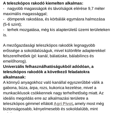
A teleszkópos rakodó kiemelten alkalmas:
- nagyobb magasságok és távolságok elérése 9,7 méter
maximális magassággal;
- dömperek rakodása, és körbálák egymásra halmozása
(5-6 szint);
- terhek mozgatása, még kis alapterületű üzemi területeken
is.
A mezőgazdasági teleszkópos rakodók legnagyobb
erőssége a sokoldalúságuk, mivel különféle adapterekkel
felszerelhetőek (pl: kanál, bálatüske, bálabilincs és
emelőhorog).
Univerzális felhasználhatóságukból adódóan, a
teleszkópos rakodók a következő feladatokra
alkalmasak:
A könnyű anyagokhoz való kanállal egyszerűbbé válik a
gabona, búza, árpa, rozs, kukorica kezelése, mivel a
munkaciklusok csökkennek nagy terhelhetőség miatt. Az
ideális megoldás erre az alkalmazási területre a
teleszkópos gémmel ellátott
Agri Pivot
,
amely most még
biztonságosabb, kényelmesebb és sokoldalúbb, mint