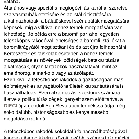
valaha.
Általános vagy speciális megfogóvillás kanállal szerelve
szarvasmarhák etetésére és az istálló tisztítására
alkalmazhatóak, a bálatüskével szénabálák mozgatására
képesek, míg a villával nehéz terhek mozgatására van
lehetőség. Jó példa erre a baromfiipar, ahol egyetlen
teleszkópos rakodóval lehetséges a baromfi istállókat a
baromfitrágyától megtisztítani és és azt újra felhasználni.
Kertészetek és faiskolák esetében a nehéz terhek
mozgatására és növények, zöldségek betakarítására
alkalmasak, olyan tartozékok használatával, mint az
emelőhorog, a markoló vagy az ásólapát.
Ezen kívül a teleszkópos rakodók a gazdaságban más
építmények és anyagtároló területek karbantartására is
használhatóak. Ezen alkalmazási szektorok számára,
illetve a polikultúrás cégek igényeit szem előtt tartva, a
DIECI
újra gondolt Agri Revolution termékcsaládja még
sokoldalúbb, biztonságosabb és kényelmesebb
megoldásokat kínál.
A teleszkópos rakodók sokoldalú felhasználhatóságával
kapcsolatban
cikkeink
között további számos információt,