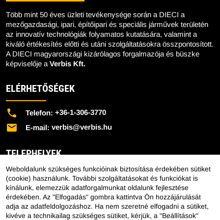
Több mint 50 éves üzleti tevékenysége során a DIECI a
mezőgazdasági, ipari, építőipari és speciális járművek területén
az innovatív technológiák folyamatos kutatására, valamint a
kiváló értékesítés előtti és utáni szolgáltatásokra összpontosított.
A DIECI magyarországi kizárólagos forgalmazója és büszke
képviselője a
Verbis Kft.
ELÉRHETŐSÉGEK
+36-1-306-3770
Telefon:
verbis@verbis.hu
E-mail:
TELEPHELYEK
Weboldalunk szükséges funkcióinak biztosítása érdekében sütiket
Központi Telephely - 1151 Budapest, Mélyfúró u. 2/E.
(cookie) használunk. További szolgáltatásokat és funkciókat is
kínálunk, elemezzük adatforgalmunkat oldalunk fejlesztése
Lengyeltóti Telephely - 8693 Lengyeltóti, Külső Fonyódi út
érdekében. Az "Elfogadás" gombra kattintva Ön hozzájárulását
10.
adja az adatfeldolgozáshoz. Ha nem szeretné elfogadni a sütiket,
Hajdúböszörményi Telephely - 4220 Hajdúböszörmény,
kivéve a technikailag szükséges sütiket, kérjük, a "Beállítások"