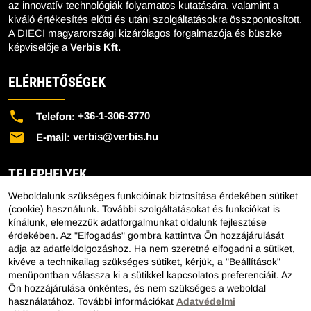
az innovatív technológiák folyamatos kutatására, valamint a
kiváló értékesítés előtti és utáni szolgáltatásokra összpontosított.
A DIECI magyarországi kizárólagos forgalmazója és büszke
képviselője a
Verbis Kft.
ELÉRHETŐSÉGEK
+36-1-306-3770
Telefon:
verbis@verbis.hu
E-mail:
TELEPHELYEK
Weboldalunk szükséges funkcióinak biztosítása érdekében sütiket
Központi Telephely - 1151 Budapest, Mélyfúró u. 2/E.
(cookie) használunk. További szolgáltatásokat és funkciókat is
kínálunk, elemezzük adatforgalmunkat oldalunk fejlesztése
Lengyeltóti Telephely - 8693 Lengyeltóti, Külső Fonyódi út
érdekében. Az "Elfogadás" gombra kattintva Ön hozzájárulását
10.
adja az adatfeldolgozáshoz. Ha nem szeretné elfogadni a sütiket,
Hajdúböszörményi Telephely - 4220 Hajdúböszörmény,
kivéve a technikailag szükséges sütiket, kérjük, a "Beállítások"
Bánság Tér 8.
menüpontban válassza ki a sütikkel kapcsolatos preferenciáit. Az
Ön hozzájárulása önkéntes, és nem szükséges a weboldal
Kecskeméti Telephely - 6000 Kecskemét, Budai út 137.
használatához. További információkat
Adatvédelmi