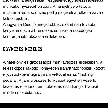
csökkenti a lengéseket, rezgéseket így egészségesebb
munkakörnyezetet biztosít. A hangelnyelő tető, a
műszerfal és a szőnyeg pedig szigeteli a fülkét a zavaró
külső zajoktól.
Ahogyan a Diecitől megszoktuk, számtalan további
kényelmi opció áll rendelkezésünkre a rakodógép
komfortjának fokozása érdekében.
EGYKEZES KEZELÉS
A hatékony és gazdaságos munkavégzés érdekében, a
teleszkópos rakodó könnyeden irányítható többek között
a joystick-ba integrált irányváltóval és az "Inching"
pedállal. A jármű összes funkcióját egyetlen vezérlő
kezeli és ellenőrzi, ami tökéletes összhangot biztosít
minden mozdulathoz.