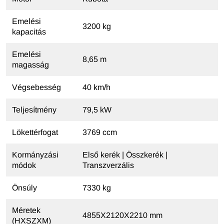
Emelési
3200 kg
kapacitás
Emelési
8,65 m
magasság
Végsebesség
40 km/h
Teljesítmény
79,5 kW
Lökettérfogat
3769 ccm
Kormányzási
Első kerék | Összkerék |
módok
Transzverzális
Önsúly
7330 kg
Méretek
4855X2120X2210 mm
(HXSZXM)