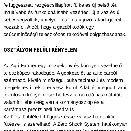
felfüggesztett rezgéscsillapított fülke és új belső tér.
Intuitívabb és funkcionálisabb vezérlés, új alváz és új
sebességváltók, amelyek már ma a jövő rakodógépeit
hozzák el. A cél, hogy a gazdálkodók egy
csúcsminőségű teleszkópos rakodóval dolgozhassanak.
OSZTÁLYON FELÜLI KÉNYELEM
Az Agri Farmer egy mozgékony és könnyen kezelhető
teleszkópos rakodógép. A gépkezelőt az autóiparból
származó, kiváló minőségű, puha tapintású és modern
megjelenésű belső tér veszi körül. A lábtér megnőtt, ami
jelentősen kényelmesebbé teszi a rakodó használatát,
valamint lehetőség van a kormányoszlop és a
kartámasz precíz beállítására is.
Az ülés többféle felfüggesztéssel választható, akár
fűtéssel is szerelhető. A Zero Shock System hatékonyan