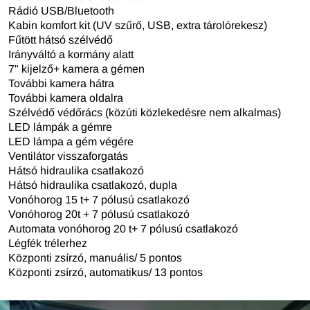
Rádió USB/Bluetooth
Kabin komfort kit (UV szűrő, USB, extra tárolórekesz)
Fűtött hátsó szélvédő
Irányváltó a kormány alatt
7" kijelző+ kamera a gémen
További kamera hátra
További kamera oldalra
Szélvédő védőrács (közúti közlekedésre nem alkalmas)
LED lámpák a gémre
LED lámpa a gém végére
Ventilátor visszaforgatás
Hátsó hidraulika csatlakozó
Hátsó hidraulika csatlakozó, dupla
Vonóhorog 15 t+ 7 pólusú csatlakozó
Vonóhorog 20t + 7 pólusú csatlakozó
Automata vonóhorog 20 t+ 7 pólusú csatlakozó
Légfék trélerhez
Központi zsírzó, manuális/ 5 pontos
Központi zsírzó, automatikus/ 13 pontos