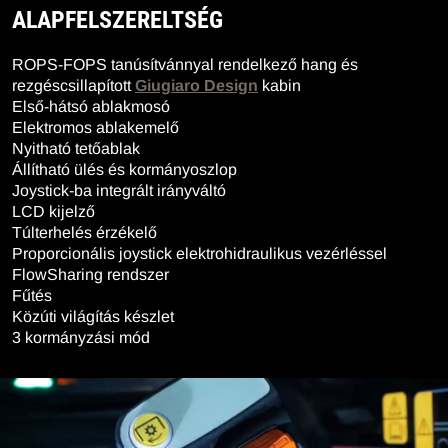
ALAPFELSZERELTSÉG
ROPS-FOPS tanúsítvánnyal rendelkező hang és
rezgéscsillapított
Giugiaro Design
kabin
Első-hátsó ablakmosó
Elektromos ablakemelő
Nyitható tetőablak
Állítható ülés és kormányoszlop
Joystick-ba integrált irányváltó
LCD kijelző
Túlterhelés érzékelő
Proporcionális joystick elektrohidraulikus vezérléssel
FlowSharing rendszer
Fűtés
Közúti világítás készlet
3 kormányzási mód