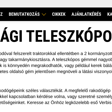
IZ
BEMUTATKOZÁS
CIKKEK
AJÁNLATKÉRÉS
K
ÁGI TELESZKÓPO
VERBIS KFT.
DIECI
dóval felszerelt traktorokkal ellentétben a 2 kormányzot
agy takarmánykiosztásra. A teleszkópos gémmel nagyo
k is könnyedén megrakodhatók, vagy például kerek bálák
zetes oldalsó gém jelentősen megnöveli a látási viszon
RI TELESZKÓPOS RAKODÓ
FORGÓVÁZAS TELESZKÓP
kodógépeink széles választékát. A megfelelő rakodógép k
kel kapcsolatban kérdése volna, vagy szeretné személye
hetőségeinket. Keresse az Önhöz legközelebb eső Verbis 