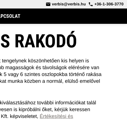
verbis@verbis.hu
+36-1-306-3770
APCSOLAT
S RAKODÓ
t tengelynek köszönhetően kis helyen is
bb magasságok és távolságok elérésére van
 5 vagy 6 szintes oszlopokba történő rakása
yokat munka közben a normál, elülső emelővel
OS RAKODÓ
DERÉKCSUKLÓS TELESZKÓPOS RAKODÓ
iválasztásához további információkat talál
sen is kipróbálni őket, kérjük keressen
Kft. képviseletet,
Értékesítési és