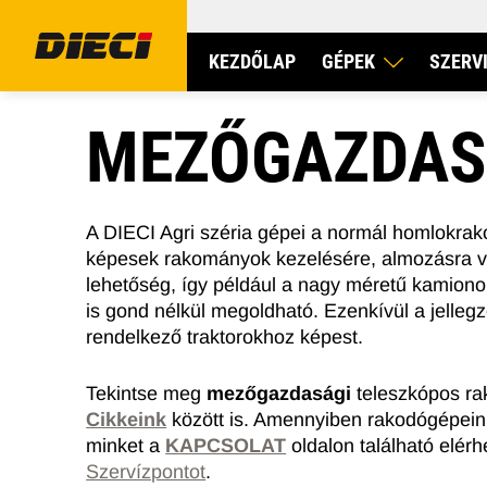
KEZDŐLAP
GÉPEK
SZERV
MEZŐGAZDAS
A DIECI Agri széria gépei a normál homlokrako
képesek rakományok kezelésére, almozásra v
lehetőség, így például a nagy méretű kamiono
is gond nélkül megoldható. Ezenkívül a jelleg
MEZŐGAZDASÁGI TELESZKÓPOS RAKODÓ
ÉPÍTŐIPA
rendelkező traktorokhoz képest.
Tekintse meg
mezőgazdasági
teleszkópos ra
Cikkeink
között is. Amennyiben rakodógépeink
minket a
KAPCSOLAT
oldalon található elér
Szervízpontot
.