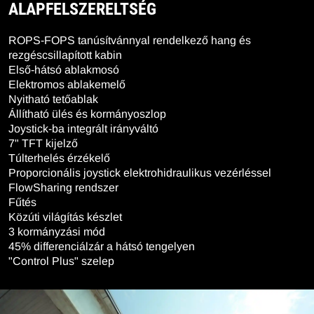
ALAPFELSZERELTSÉG
ROPS-FOPS tanúsítvánnyal rendelkező hang és
rezgéscsillapított kabin
Első-hátsó ablakmosó
Elektromos ablakemelő
Nyitható tetőablak
Állítható ülés és kormányoszlop
Joystick-ba integrált irányváltó
7" TFT kijelző
Túlterhelés érzékelő
Proporcionális joystick elektrohidraulikus vezérléssel
FlowSharing rendszer
Fűtés
Közúti világítás készlet
3 kormányzási mód
45% differenciálzár a hátsó tengelyen
"Control Plus" szelep