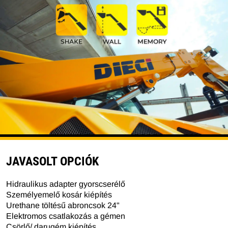
JAVASOLT OPCIÓK
Hidraulikus adapter gyorscserélő
Személyemelő kosár kiépítés
Urethane töltésű abroncsok 24"
Elektromos csatlakozás a gémen
Csörlő/ darugém kiépítés