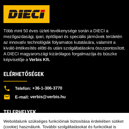
Több mint 50 éves üzleti tevékenysége során a DIECI a
mezőgazdasági, ipari, építőipari és speciális járművek területén
az innovatív technológiák folyamatos kutatására, valamint a
kiváló értékesítés előtti és utáni szolgáltatásokra összpontosított.
A DIECI magyarországi kizárólagos forgalmazója és büszke
képviselője a
Verbis Kft.
ELÉRHETŐSÉGEK
+36-1-306-3770
Telefon:
verbis@verbis.hu
E-mail:
TELEPHELYEK
Weboldalunk szükséges funkcióinak biztosítása érdekében sütiket
Központi Telephely - 1151 Budapest, Mélyfúró u. 2/E.
(cookie) használunk. További szolgáltatásokat és funkciókat is