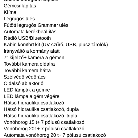
Gémcsillapítás
Klíma
Légrugós ülés
Fűtött légrugós Grammer ülés
Automata kerékbeállítás
Rádió USB/Bluetooth
Kabin komfort kit (UV szűrő, USB, plusz tárolók)
Irányváltó a kormány alatt
7" kijelző+ kamera a gémen
További kamera oldalra
További kamera hátra
Szélvédő védőrács
Oldalsó ablaktörlő
LED lámpák a gémre
LED lámpa a gém végére
Hátsó hidraulika csatlakozó
Hátsó hidraulika csatlakozó, dupla
Hátsó hidraulika csatlakozó, tripla
Vonóhorog 15 t+ 7 pólusú csatlakozó
Vonóhorog 20t + 7 pólusú csatlakozó
Automata vonóhorog 20 t+ 7 pólusú csatlakozó