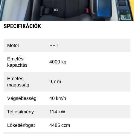
SPECIFIKÁCIÓK
Motor
FPT
Emelési
4000 kg
kapacitás
Emelési
9,7 m
magasság
Végsebesség
40 km/h
Teljesítmény
114 kW
Lökettérfogat
4485 ccm