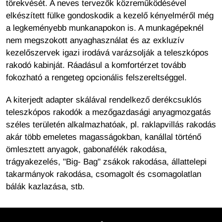
törekvését. A neves tervezők közreműködésével
elkészített fülke gondoskodik a kezelő kényelméről még
a legkeményebb munkanapokon is. A munkagépeknél
nem megszokott anyaghasználat és az exkluzív
kezelőszervek igazi irodává varázsolják a teleszkópos
rakodó kabinját. Ráadásul a komfortérzet tovább
fokozható a rengeteg opcionális felszereltséggel.
A kiterjedt adapter skálával rendelkező derékcsuklós
teleszkópos rakodók a mezőgazdasági anyagmozgatás
széles területén alkalmazhatóak, pl. raklapvillás rakodás
akár több emeletes magasságokban, kanállal történő
ömlesztett anyagok, gabonafélék rakodása,
trágyakezelés, "Big- Bag" zsákok rakodása, állattelepi
takarmányok rakodása, csomagolt és csomagolatlan
bálák kazlazása, stb.