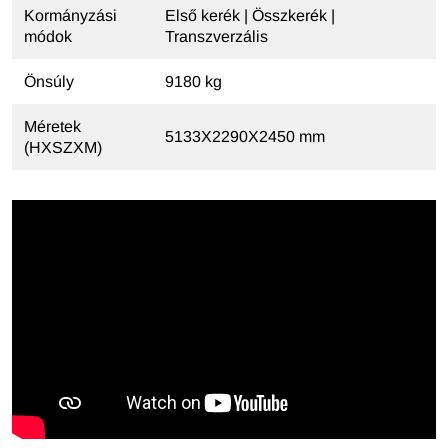
Kormányzási
Első kerék | Összkerék |
módok
Transzverzális
Önsúly
9180 kg
Méretek
5133X2290X2450 mm
(HXSZXM)