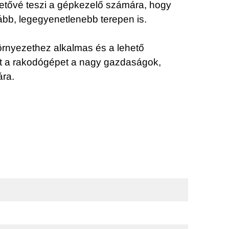
ehetővé teszi a gépkezelő számára, hogy
bb, legegyenetlenebb terepen is.
örnyezethez alkalmas és a lehető
zt a rakodógépet a nagy gazdaságok,
ára.