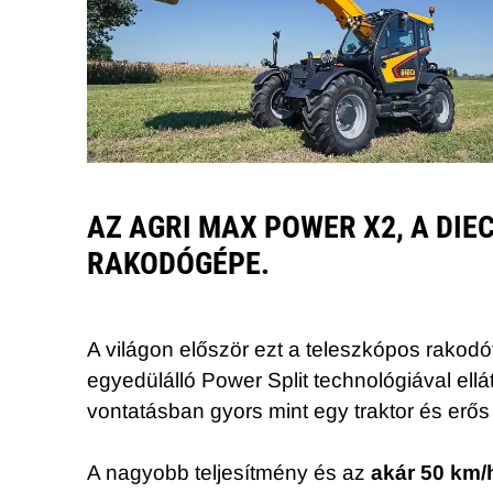
AZ AGRI MAX POWER X2, A DI
RAKODÓGÉPE.
A világon először ezt a teleszkópos rakod
egyedülálló Power Split technológiával ell
vontatásban gyors mint egy traktor és er
A nagyobb teljesítmény és az
akár 50 km