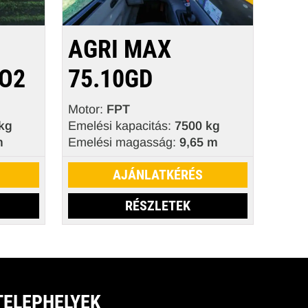
AGRI MAX
VO2
75.10GD
Motor:
FPT
kg
Emelési kapacitás:
7500 kg
m
Emelési magasság:
9,65 m
AJÁNLATKÉRÉS
RÉSZLETEK
TELEPHELYEK