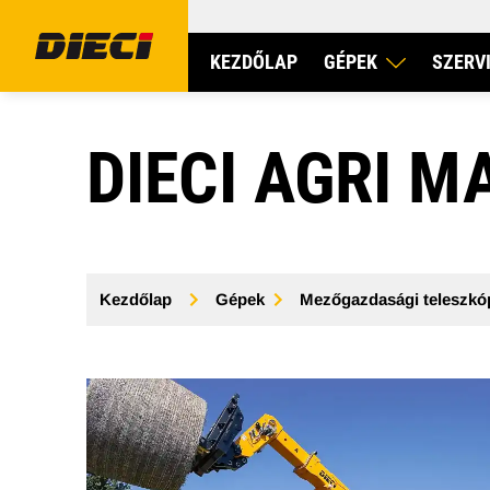
KEZDŐLAP
GÉPEK
SZERV
DIECI AGRI M
Kezdőlap
Gépek
Mezőgazdasági teleszkó
MEZŐGAZDASÁGI TELESZKÓPOS RAKODÓ
ÉPÍTŐIPA