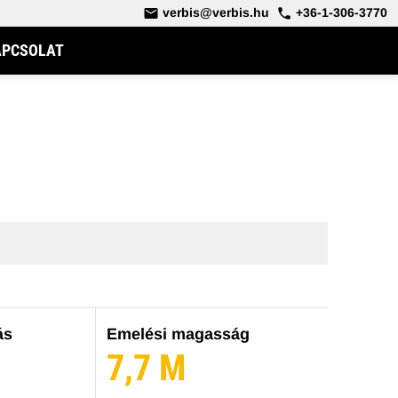
verbis@verbis.hu
+36-1-306-3770
APCSOLAT
OS RAKODÓ
DERÉKCSUKLÓS TELESZKÓPOS RAKODÓ
ás
Emelési magasság
G
7,7 M