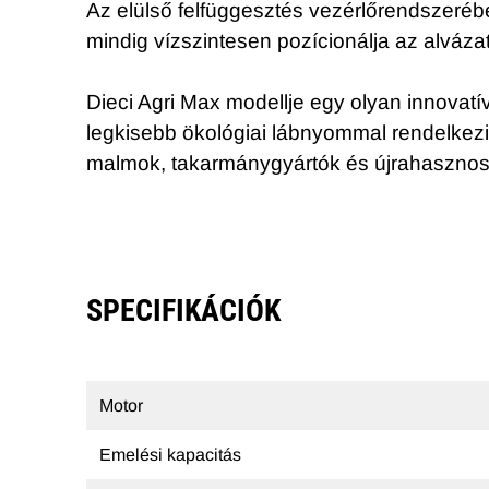
Az elülső felfüggesztés vezérlőrendszeréb
mindig vízszintesen pozícionálja az alváz
Dieci Agri Max modellje egy olyan innovat
legkisebb ökológiai lábnyommal rendelkez
malmok, takarmánygyártók és újrahasznosít
SPECIFIKÁCIÓK
Motor
Emelési kapacitás