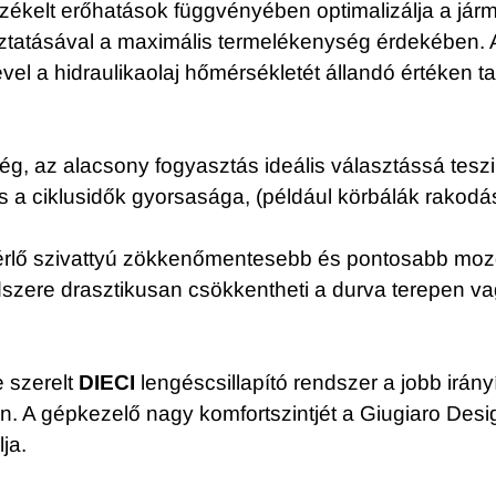
zékelt erőhatások függvényében optimalizálja a járm
ztatásával a maximális termelékenység érdekében. A
ével a hidraulikaolaj hőmérsékletét állandó értéken ta
, az alacsony fogyasztás ideális választássá teszi
os a ciklusidők gyorsasága, (például körbálák rakodá
érlő szivattyú zökkenőmentesebb és pontosabb mozgá
dszere drasztikusan csökkentheti a durva terepen v
e szerelt
DIECI
lengéscsillapító rendszer a jobb irá
A gépkezelő nagy komfortszintjét a Giugiaro Design ál
ja.