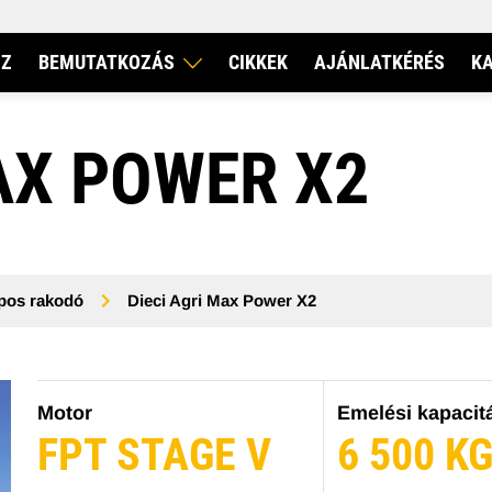
IZ
BEMUTATKOZÁS
CIKKEK
AJÁNLATKÉRÉS
K
VERBIS KFT.
AX POWER X2
DIECI
pos rakodó
Dieci Agri Max Power X2
RI TELESZKÓPOS RAKODÓ
FORGÓVÁZAS TELESZKÓP
Motor
Emelési kapacit
FPT STAGE V
6 500 K