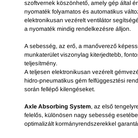
szoftvernek köszönhető, amely gép által ér
nyomaték folyamatos és automatikus válto
elektronikusan vezérelt ventilátor segítség
a nyomaték mindig rendelkezésre álljon.
A sebesség, az erő, a manőverező képesség
munkaterület viszonylag kiterjedtebb, font
teljesítmény.
A teljesen elektronikusan vezérelt gémvez
hidro-pneumatikus gém felfüggesztési ren
során fellépő kilengéseket.
Axle Absorbing System
, az első tengelyr
felelős, különösen nagy sebesség esetében. 
optimalizált kormányrendszerekkel garantál