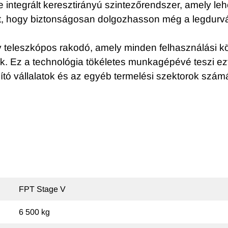
e integrált keresztirányú szintezőrendszer, amely l
at, hogy biztonságosan dolgozhasson még a legdurvá
ív teleszkópos rakodó, amely minden felhasználási k
ik. Ez a technológia tökéletes munkagépévé teszi e
ó vállalatok és az egyéb termelési szektorok szám
FPT Stage V
6 500 kg