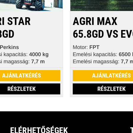
I STAR
AGRI MAX
8GD
65.8GD VS E
Perkins
Motor:
FPT
i kapacitás:
4000 kg
Emelési kapacitás:
6500 
i magasság:
7,7 m
Emelési magasság:
7,7 
AJÁNLATKÉRÉS
AJÁNLATKÉRÉS
RÉSZLETEK
RÉSZLETEK
ELÉRHETŐSÉGEK