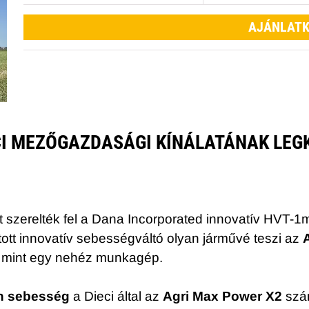
AJÁNLATK
ECI MEZŐGAZDASÁGI KÍNÁLATÁNAK LEG
ót szerelték fel a Dana Incorporated innovatív HVT-
átott innovatív sebességváltó olyan járművé teszi az
ős mint egy nehéz munkagép.
/h sebesség
a Dieci által az
Agri Max Power X2
szám