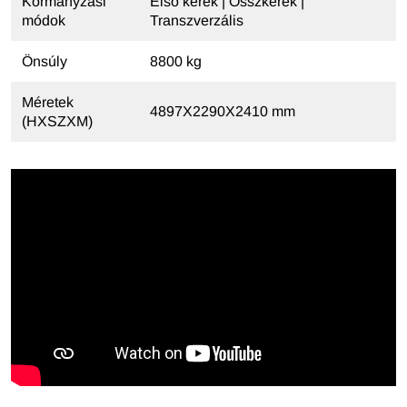
Kormányzási
Első kerék | Összkerék |
módok
Transzverzális
Önsúly
8800 kg
Méretek
4897X2290X2410 mm
(HXSZXM)