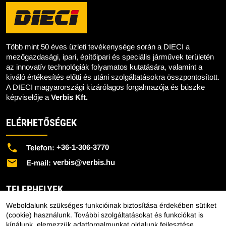
Több mint 50 éves üzleti tevékenysége során a DIECI a
mezőgazdasági, ipari, építőipari és speciális járművek területén
az innovatív technológiák folyamatos kutatására, valamint a
kiváló értékesítés előtti és utáni szolgáltatásokra összpontosított.
A DIECI magyarországi kizárólagos forgalmazója és büszke
képviselője a
Verbis Kft.
ELÉRHETŐSÉGEK
+36-1-306-3770
Telefon:
verbis@verbis.hu
E-mail:
TELEPHELYEK
Weboldalunk szükséges funkcióinak biztosítása érdekében sütiket
Központi Telephely - 1151 Budapest, Mélyfúró u. 2/E.
(cookie) használunk. További szolgáltatásokat és funkciókat is
kínálunk, elemezzük adatforgalmunkat oldalunk fejlesztése