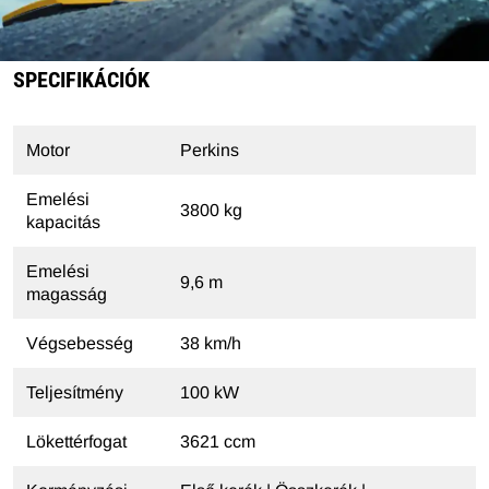
SPECIFIKÁCIÓK
Motor
Perkins
Emelési
3800 kg
kapacitás
Emelési
9,6 m
magasság
Végsebesség
38 km/h
Teljesítmény
100 kW
Lökettérfogat
3621 ccm