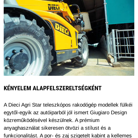
KÉNYELEM ALAPFELSZERELTSÉGKÉNT
A Dieci Agri Star teleszkópos rakodógép modellek fülkéi
egytől-egyik az autóiparból jól ismert Giugiaro Design
közreműködésével készülnek. A prémium
anyaghasználat sikeresen ötvözi a stílust és a
funkcionalitást. A por- és zaj szigetelt kabint a kellemes