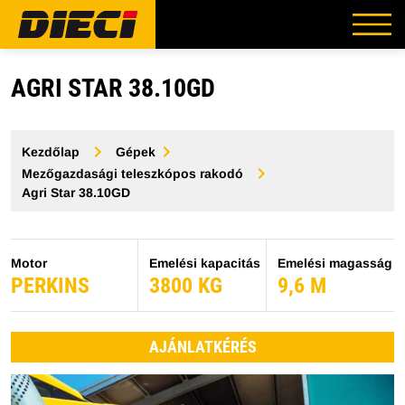
AGRI STAR 38.10GD
Kezdőlap
Gépek
Mezőgazdasági teleszkópos rakodó
Agri Star 38.10GD
Motor
Emelési kapacitás
Emelési magasság
PERKINS
3800 KG
9,6 M
AJÁNLATKÉRÉS