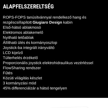
ALAPFELSZERELTSÉG
ROPS-FOPS tanúsítvánnyal rendelkező hang és
rezgéscsillapított
Giugiaro Design
kabin
Első-hátsó ablakmosó
Elektromos ablakemelő
Nyitható tetőablak
Állítható ülés és kormányoszlop
Joystick-ba integrált irányváltó
LCD kijelző
Túlterhelés érzékelő
Proporcionális joystick elektrohidraulikus vezérléssel
FlowSharing rendszer
Fűtés
Közúti világítás készlet
3 kormányzási mód
45% differenciálzár a hátsó tengelyen