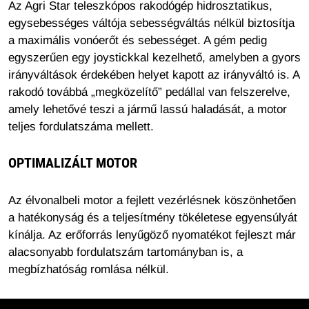
Az Agri Star teleszkópos rakodógép hidrosztatikus,
egysebességes váltója sebességváltás nélkül biztosítja
a maximális vonóerőt és sebességet. A gém pedig
egyszerűen egy joystickkal kezelhető, amelyben a gyors
irányváltások érdekében helyet kapott az irányváltó is. A
rakodó továbbá „megközelítő” pedállal van felszerelve,
amely lehetővé teszi a jármű lassú haladását, a motor
teljes fordulatszáma mellett.
OPTIMALIZÁLT MOTOR
Az élvonalbeli motor a fejlett vezérlésnek köszönhetően
a hatékonyság és a teljesítmény tökéletese egyensúlyát
kínálja. Az erőforrás lenyűgöző nyomatékot fejleszt már
alacsonyabb fordulatszám tartományban is, a
megbízhatóság romlása nélkül.