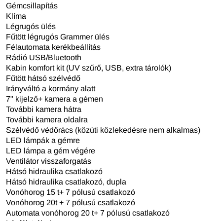
Gémcsillapítás
Klíma
Légrugós ülés
Fűtött légrugós Grammer ülés
Félautomata kerékbeállítás
Rádió USB/Bluetooth
Kabin komfort kit (UV szűrő, USB, extra tárolók)
Fűtött hátsó szélvédő
Irányváltó a kormány alatt
7" kijelző+ kamera a gémen
További kamera hátra
További kamera oldalra
Szélvédő védőrács (közúti közlekedésre nem alkalmas)
LED lámpák a gémre
LED lámpa a gém végére
Ventilátor visszaforgatás
Hátsó hidraulika csatlakozó
Hátsó hidraulika csatlakozó, dupla
Vonóhorog 15 t+ 7 pólusú csatlakozó
Vonóhorog 20t + 7 pólusú csatlakozó
Automata vonóhorog 20 t+ 7 pólusú csatlakozó